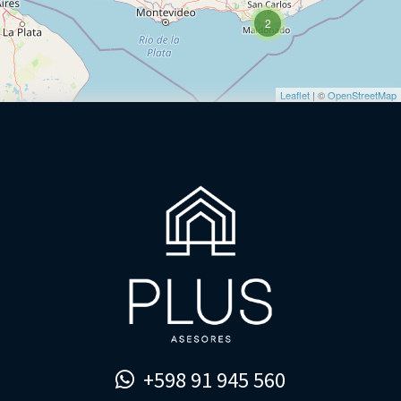
2
Leaflet
| ©
OpenStreetMap
+598 91 945 560