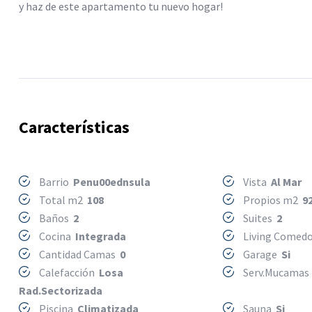
y haz de este apartamento tu nuevo hogar!
Características
Barrio
Penu00ednsula
Vista
Al Mar
Total m2
108
Propios m2
9
Baños
2
Suites
2
Cocina
Integrada
Living Comed
Cantidad Camas
0
Garage
Si
Calefacción
Losa
Serv.Mucama
Rad.Sectorizada
Piscina
Climatizada
Sauna
Si