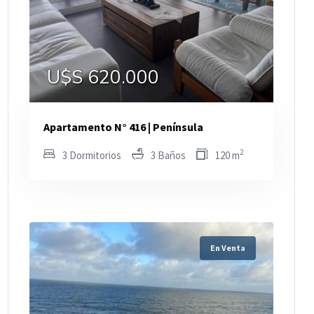
U$S 620.000
Apartamento N° 416 | Península
2
3 Dormitorios
3 Baños
120 m
En Venta