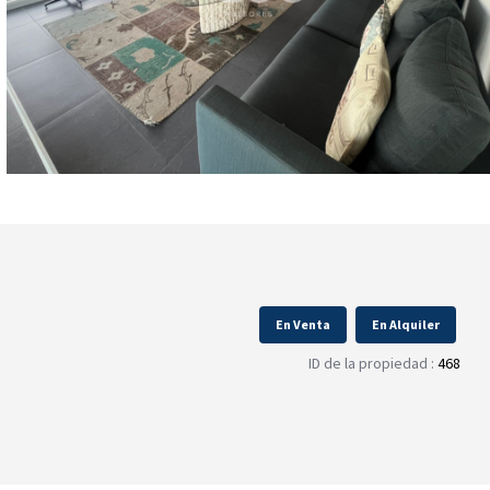
En Venta
En Alquiler
ID de la propiedad :
468