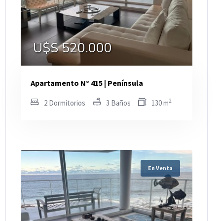
U$S 520.000
Apartamento N° 415 | Península
2
2 Dormitorios
3 Baños
130 m
En Venta