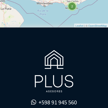
2
Leaflet
| ©
OpenStreetMap
+598 91 945 560