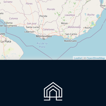
Leaflet
| ©
OpenStreetMap