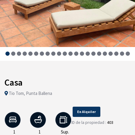
Casa
Tio Tom, Punta Ballena
En Alquiler
ID de la propiedad :
403
1
1
Sup.